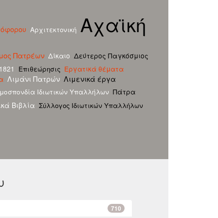
Αχαϊκή
τόφορου
Αρχιτεκτονική
μος Πατρέων
Δίκαιο
Δεύτερος Παγκόσμιος
1821
Εργατικά θέματα
Επιθεώρησις
Λιμάνι Πατρών
Λιμενικά έργα
α
Πάτρα
μοσπονδία Ιδιωτικών Υπαλλήλων
ικά Βιβλία
Σύλλογος Ιδιωτικών Υπαλλήλων
υ
710