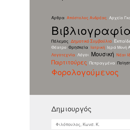
Απόστολος Ανδρέας
Αρχείο Γκ
Άρθρα
Βιβλιογραφί
Δημοτικό Συμβούλιο
Εκπαίδ
Πόλεμος
Θρησκεία
Θέατρο
Ιατρική
Ιερά Μονή 
Μουσική
Λογοτεχνία
Λόγοι
Νέαι Ι
Παρτιτούρες
Ποίησ
Πεπραγμένα
Φορολογούμενος
Δημιουργός
Φιλόπουλος, Κωνσ. Κ.