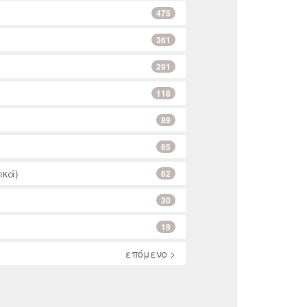
475
361
291
118
89
65
ικά)
62
30
19
επόμενο >