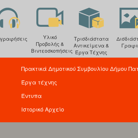
Υλικό
γραφήσεις
Τρισδιάστατα
Δισδιάσ
Προβολής &
Αντικείμενα &
Γραφι
Βιντεοσκοπήσεις
Έργα Τέχνης
Πρακτικά Δημοτικού Συμβουλίου Δήμου Πα
Έργα τέχνης
Έντυπα
Ιστορικό Αρχείο