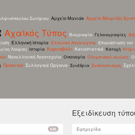
ολφινόπουλου Σωτήριου
Αρχείο Μανιάκ
Αρχείο Μουρτίδη Χρισ
α
Αχαϊκός Τύπος
Δή
Βιογραφία
Γελοιογραφίες
ευση
Ελληνική Ιστορία
Ελληνική Λογοτεχνία
Επανάσταση του 
Καρναβάλι
Καταστατικά
Αγίας Λαύρας
Ιστορία
Κατοχή
Κτήρι
δέα
Νεοελληνική Λογοτεχνία
Οικονομία
Ολυμπιακοί αγώνες
Ο
Πρακτικά
η
Συλλογικά Όργανα
Σχολ
Συνέδρια
Συνδικαλισμός
Εξειδίκευση τύπο
Εφημερίδα
636