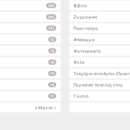
Βιβλίο
294
Ζωγραφική
203
Παρτιτούρα
131
Απόκομμα
72
Φωτογραφία
15
Άλλο
15
Τεκμήριο συνεδρίου (Πρακτ
13
Περιοδικό ποικίλης ύλης
12
Γλυπτό
11
επόμενο >