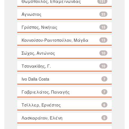
Θωμόπουλος, Επαμεινώνδας
131
Άγνωστος
33
Γρύσπος, Νικήτας
15
Κουνούσου-Ραυτοπούλου, Μάγδα
13
Σώχος, Αντώνιος
10
Τσονακίδης, Γ.
10
Ivo Dalla Costa
7
Γαβριελάτος, Παναγής
7
Τσίλλερ, Ερνέστος
6
Λασκαράτου, Ελένη
5