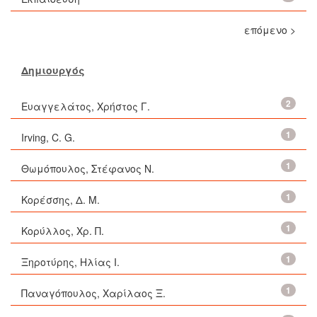
επόμενο >
Δημιουργός
2
Ευαγγελάτος, Χρήστος Γ.
1
Irving, C. G.
1
Θωμόπουλος, Στέφανος Ν.
1
Κορέσσης, Δ. Μ.
1
Κορύλλος, Χρ. Π.
1
Ξηροτύρης, Ηλίας Ι.
1
Παναγόπουλος, Χαρίλαος Ξ.