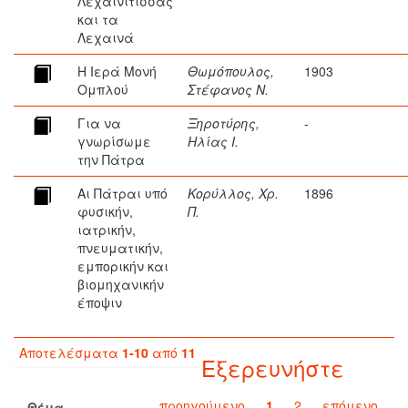
Λεχαινίτισσας
και τα
Λεχαινά
Η Ιερά Μονή
Θωμόπουλος,
1903
Ομπλού
Στέφανος Ν.
Για να
Ξηροτύρης,
-
γνωρίσωμε
Ηλίας Ι.
την Πάτρα
Αι Πάτραι υπό
Κορύλλος, Χρ.
1896
φυσικήν,
Π.
ιατρικήν,
πνευματικήν,
εμπορικήν και
βιομηχανικήν
έποψιν
Αποτελέσματα
1-10
από
11
Εξερευνήστε
προηγούμενο
1
2
επόμενο
Θέμα