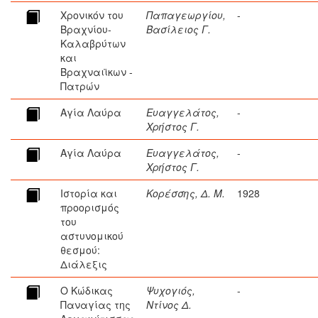
Χρονικόν του
Παπαγεωργίου,
-
Βραχνίου-
Βασίλειος Γ.
Καλαβρύτων
και
Βραχναιϊκων -
Πατρών
Αγία Λαύρα
Ευαγγελάτος,
-
Χρήστος Γ.
Αγία Λαύρα
Ευαγγελάτος,
-
Χρήστος Γ.
Ιστορία και
Κορέσσης, Δ. Μ.
1928
προορισμός
του
αστυνομικού
θεσμού:
Διάλεξις
Ο Κώδικας
Ψυχογιός,
-
Παναγίας της
Ντίνος Δ.