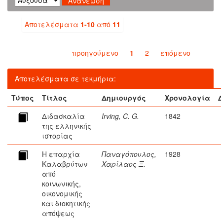
Αποτελέσματα
1-10
από
11
προηγούμενο
1
2
επόμενο
Αποτελέσματα σε τεκμήρια:
Τύπος
Τίτλος
Δημιουργός
Χρονολογία
Διδασκαλία
Irving, C. G.
1842
της ελληνικής
ιστορίας
Η επαρχία
Παναγόπουλος,
1928
Καλαβρύτων
Χαρίλαος Ξ.
από
κοινωνικής,
οικονομικής
και διοκητικής
απόψεως