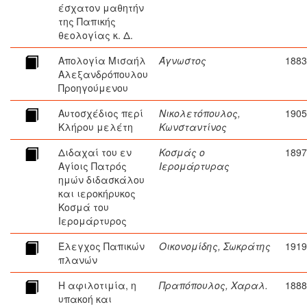
έσχατον μαθητήν
της Παπικής
θεολογίας κ. Δ.
Απολογία Μισαήλ
Άγνωστος
1883
Αλεξανδρόπουλου
Προηγούμενου
Αυτοσχέδιος περί
Νικολετόπουλος,
1905
Κλήρου μελέτη
Κωνσταντίνος
Διδαχαί του εν
Κοσμάς ο
1897
Αγίοις Πατρός
Ιερομάρτυρας
ημών διδασκάλου
και ιεροκήρυκος
Κοσμά του
Ιερομάρτυρος
Έλεγχος Παπικών
Οικονομίδης, Σωκράτης
1919
πλανών
Η αφιλοτιμία, η
Πραπόπουλος, Χαραλ.
1888
υπακοή και