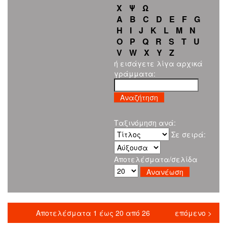
Χ
Ψ
Ω
A
B
C
D
E
F
G
H
I
J
K
L
M
N
O
P
Q
R
S
T
U
V
W
X
Y
Z
ή εισάγετε λίγα αρχικά
γράμματα:
Ταξινόμηση ανά:
Σε σειρά:
Αποτελέσματα/σελίδα
Αποτελέσματα 1 έως 20 από 26
επόμενο >