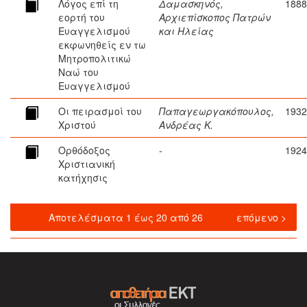
Λόγος επί τη
Δαμασκηνός,
1888
εορτή του
Αρχιεπίσκοπος Πατρών
Ευαγγελισμού
και Ηλείας
εκφωνηθείς εν τω
Μητροπολιτικώ
Ναώ του
Ευαγγελισμού
Οι πειρασμοί του
Παπαγεωργακόπουλος,
1932
Χριστού
Ανδρέας Κ.
Ορθόδοξος
-
1924
Χριστιανική
κατήχησις
Αποτελέσματα 1 έως 20 από 26
επόμενο >