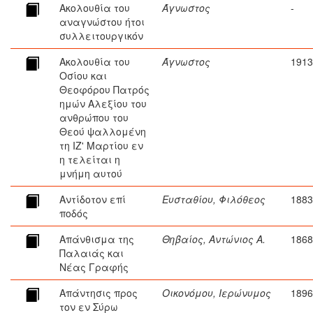
Ακολουθία του
Άγνωστος
-
αναγνώστου ήτοι
συλλειτουργικόν
Ακολουθία του
Άγνωστος
1913
Οσίου και
Θεοφόρου Πατρός
ημών Αλεξίου του
ανθρώπου του
Θεού ψαλλομένη
τη ΙΖ' Μαρτίου εν
η τελείται η
μνήμη αυτού
Αντίδοτον επί
Ευσταθίου, Φιλόθεος
1883
ποδός
Απάνθισμα της
Θηβαίος, Αντώνιος Α.
1868
Παλαιάς και
Νέας Γραφής
Απάντησις προς
Οικονόμου, Ιερώνυμος
1896
τον εν Σύρω