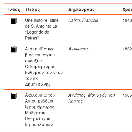
Τύπος
Τίτλος
Δημιουργός
Χρο
Une histoire latine
Halkin, Francois
1943
de S. Antoine: La
''Legende de
Patras''
Ακολουθία και
Άγνωστος
1882
βίος του αγίου
ενδόξου
Οσιομάρτυρος
Ευθυμίου του νέου
του εκ
Δημητσάνης
Ακολουθία του
Αγάπιος, Μοναχός του
1905
Αγίου ενδόξου
Κρητός
Ιερομάρτυρος
Μοδέστου
Πατριάρχου
Ιεροσολύμων