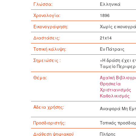
Γλώσσα:
Ελληνικά
Χρονολογία:
1896
Εικονογράφηση:
Χωρίς εικονογρ
Διαστάσεις:
21x14
Τοπική κάλυψη:
Εν Πάτραις
Σημειώσεις :
«Η δράση έχει ε
Ταμείο Περιφερε
Θέμα:
Αχαϊκή Βιβλιογ
Θρησκεία
Χριστιανισμός
Καθολικισμός
Άδεια χρήσης:
Αναφορά Μη Εμπ
Προσδιοριστής:
Τοπικός προσδιο
Διάθεση ψηφιακού
Πλήρης