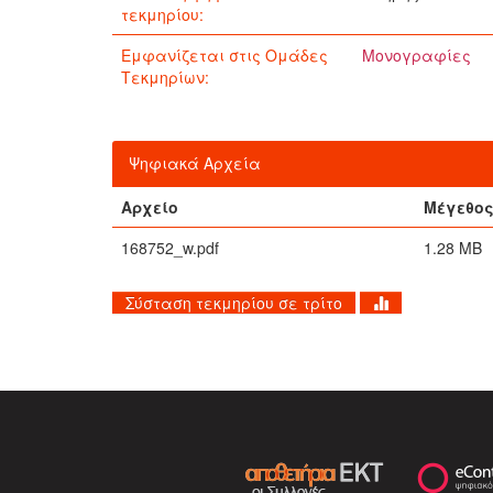
τεκμηρίου:
Εμφανίζεται στις Ομάδες
Μονογραφίες
Τεκμηρίων:
Ψηφιακά Αρχεία
Αρχείο
Μέγεθο
168752_w.pdf
1.28 MB
Σύσταση τεκμηρίου σε τρίτο