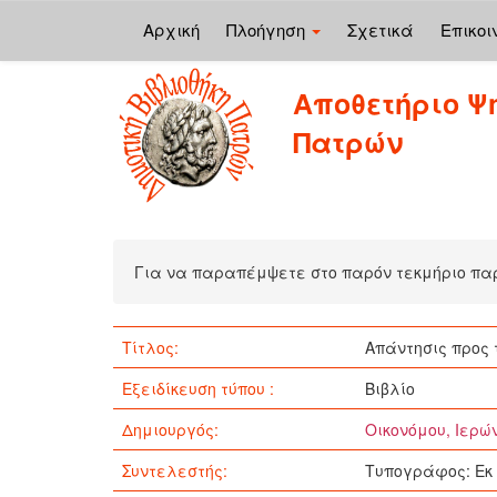
Αρχική
Πλοήγηση
Σχετικά
Επικοι
Skip
Αποθετήριο Ψ
navigation
Πατρών
Για να παραπέμψετε στο παρόν τεκμήριο π
Τίτλος:
Απάντησις προς 
Εξειδίκευση τύπου :
Βιβλίο
Δημιουργός:
Οικονόμου, Ιερώ
Συντελεστής:
Τυπογράφος: Εκ 