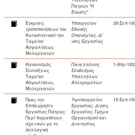
Πατρών "Η
Ένωσις"
Έγκρισις
Υπουργείον
28-Σεπ-19
τροποποιήσεων του
Εθνικής
Καταστατικού του
Οικονομίας. Δ/
Ταμείου
νσις Εργασίας
Ασφαλίσεως
Μυλεργατών
Κανονισμός
Πανελλήνιος
1-Απρ-193
Συντάξεως
Σύνδεσμος
Ταμείου
Υπαλλήλων
Ασφαλίσεως
Αλευρομύλων
Μυλεργατών
Προς την
Υφυπουργείον
15-Σεπ-19
Επιθεώρησιν
Εργασίας. Δ/νσις
Εργασίας Πάτρας:
Εργασίας.Τμήμα
Περί παραπόνων
Οργανισμού και
σχετικών με τη
Διαιτησίας
συλλογική