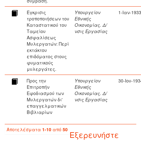
σύμβαση.
Έγκρισις
Υπουργείον
1-Ιαν-193
τροποποιήσεων του
Εθνικής
Καταστατικού του
Οικονομίας. Δ/
Ταμείου
νσις Εργασίας
Ασφαλίσεως
Μυλεργατών: Περί
εκτάκτου
επιδόματος στους
φυματικούς
μυλεργάτες.
Προς την
Υπουργείον
30-Ιου-193
Επιτροπήν
Εθνικής
Εφοδιασμού των
Οικονομίας. Δ/
Μυλεργατών δι'
νσις Εργασίας
επαγγελματικών
Βιβλιαρίων
Αποτελέσματα
1-10
από
50
Εξερευνήστε