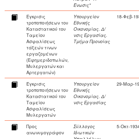
Ένωσις"
Έγκρισις
Υπουργείον
18-Φεβ-19
τροποποιήσεων του
Εθνικής
Καταστατικού του
Οικονομίας. Δ/
Ταμείου
νσις Εργασίας.
Ασφαλίσεως
Τμήμα Προνοίας
τάξεών τινων
εργαζομένων
(Εφημεριδοπωλών,
Μυλεργατών και
Αρτεργατών)
Έγκρισις
Υπουργείον
29-Μαρ-1
τροποποιήσεων του
Εθνικής
Καταστατικού του
Οικονομίας. Δ/
Ταμείου
νσις Εργασίας
Ασφαλίσεως
Μυλεργατών
Προς
Σύλλογος
5-Οκτ-193
ανωνυμογράφον
Ιδιωτικών
Υπαλλήλων