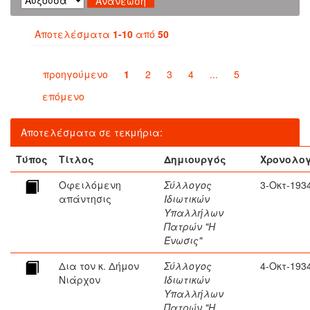
Αποτελέσματα
1-10
από
50
προηγούμενο
1
2
3
4
...
5
επόμενο
Αποτελέσματα σε τεκμήρια:
Τύπος
Τίτλος
Δημιουργός
Χρονολο
Οφειλόμενη
Σύλλογος
3-Οκτ-193
απάντησις
Ιδιωτικών
Υπαλλήλων
Πατρών "Η
Ένωσις"
Δια τον κ. Δήμον
Σύλλογος
4-Οκτ-193
Νιάρχον
Ιδιωτικών
Υπαλλήλων
Πατρών "Η