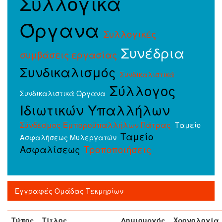
Συλλογικά
Όργανα
Συλλογικές
Συνέδρια
συμβάσεις εργασίας
Συνδικαλισμός
Συνδικαλιστικά
Σύλλογος
Συνδικαλιστικά Όργανα
Ιδιωτικών Υπαλλήλων
Σύνδεσμος Εμποροϋπαλλήλων Πάτρας
Ταμείο
Ταμείο
Ασφαλήσεως Μυλεργατών
Ασφαλίσεως
Τροποποιήσεις
Εγγραφές Ομάδας Τεκμηρίων
Τύπος
Τίτλος
Δημιουργός
Χρονολογία