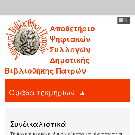
Skip
Αποθετήριο
navigation
Ψηφιακών
Συλλογών
Δημοτικής
Βιβλιοθήκης Πατρών
Ομάδα τεκμηρίων
Συνδικαλιστικά
Το Αρχείο περιέχει δημοσιεύματα και έγγραφα που