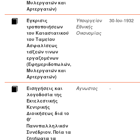
Μυλεργατών και
Αρτεργατών)
Έγκρισις
Υπουργείον
30-Ιου-1932
τροποποιήσεων
Εθνικής
του Καταστατικού
Οικονομίας
του Ταμείου
Ασφαλίσεως
τάξεών τινων
εργαζομένων
(Εφημεριδοπωλών,
Μυλεργατών και
Αρτεργατών)
Εισηγήσεις και
Άγνωστος
-
λογοδοσία της
Εκτελεστικής
Κεντρικής
Διοικήσεως διά το
Θ'
Πανυπαλληλικόν
Συνέδριον. Ποία τα
ζητήματα τα