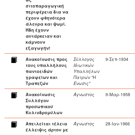
σιτοπαραγωγική
περιφέρεια δια να
έχουν φθηνότερα
άλευρα και ψωμί.
Ήδη έχουν
αυτάρκειαν και
κάμνουν
εξαγωγήν!
Ανακοίνωσις προς
Σύλλογος
9-Σεπ-1934
τους υπαλλήλους
Ιδιωτικών
παντοειδών
Υπαλλήλων
γραφείων και
Πατρών "Η
Τραπεζών
Ένωσις"
Ανακοίνωσις
Άγνωστος
9-Μαρ-1958
Συλλόγου
προσωπικού
Κυλινδρομύλων
Απειλείται τέλεια
Άγνωστος
28-Ιαν-1966
έλλειψις άρτου με