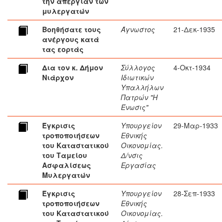
την απεργίαν των
μυλεργατών
Βοηθήσατε τους
Άγνωστος
21-Δεκ-1935
ανέργους κατά
τας εορτάς
Δια τον κ. Δήμον
Σύλλογος
4-Οκτ-1934
Νιάρχον
Ιδιωτικών
Υπαλλήλων
Πατρών "Η
Ένωσις"
Έγκρισις
Υπουργείον
29-Μαρ-1933
τροποποιήσεων
Εθνικής
του Καταστατικού
Οικονομίας.
του Ταμείου
Δ/νσις
Ασφαλίσεως
Εργασίας
Μυλεργατών
Έγκρισις
Υπουργείον
28-Σεπ-1933
τροποποιήσεων
Εθνικής
του Καταστατικού
Οικονομίας.