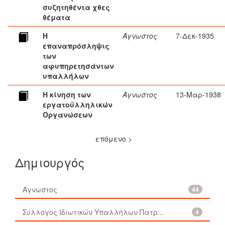
συζητηθέντα χθες
θέματα
Η
Άγνωστος
7-Δεκ-1935
επαναπρόσληψις
των
αφυπηρετησάντων
υπαλλήλων
Η κίνηση των
Άγνωστος
13-Μαρ-1938
εργατοϋλληλικών
Οργανώσεων
επόμενο >
Δημιουργός
Άγνωστος
44
Σύλλογος Ιδιωτικών Υπαλλήλων Πατρ...
4