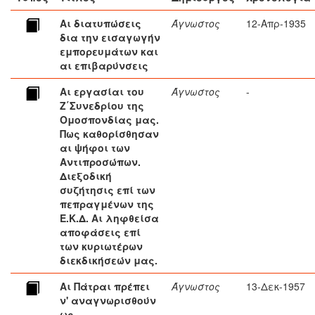
Αι διατυπώσεις
Άγνωστος
12-Απρ-1935
δια την εισαγωγήν
εμπορευμάτων και
αι επιβαρύνσεις
Αι εργασίαι του
Άγνωστος
-
Ζ΄Συνεδρίου της
Ομοσπονδίας μας.
Πως καθορίσθησαν
αι ψήφοι των
Αντιπροσώπων.
Διεξοδική
συζήτησις επί των
πεπραγμένων της
Ε.Κ.Δ. Αι ληφθείσα
αποφάσεις επί
των κυριωτέρων
διεκδικήσεών μας.
Αι Πάτραι πρέπει
Άγνωστος
13-Δεκ-1957
ν' αναγνωρισθούν
ως