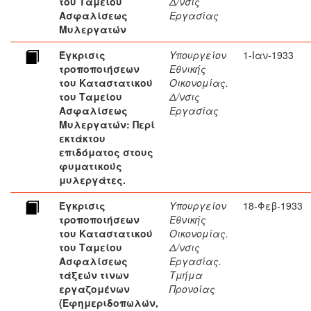
του Ταμείου
Δ/νσις
Ασφαλίσεως
Εργασίας
Μυλεργατών
Έγκρισις
Υπουργείον
1-Ιαν-1933
τροποποιήσεων
Εθνικής
του Καταστατικού
Οικονομίας.
του Ταμείου
Δ/νσις
Ασφαλίσεως
Εργασίας
Μυλεργατών: Περί
εκτάκτου
επιδόματος στους
φυματικούς
μυλεργάτες.
Έγκρισις
Υπουργείον
18-Φεβ-1933
τροποποιήσεων
Εθνικής
του Καταστατικού
Οικονομίας.
του Ταμείου
Δ/νσις
Ασφαλίσεως
Εργασίας.
τάξεών τινων
Τμήμα
εργαζομένων
Προνοίας
(Εφημεριδοπωλών,