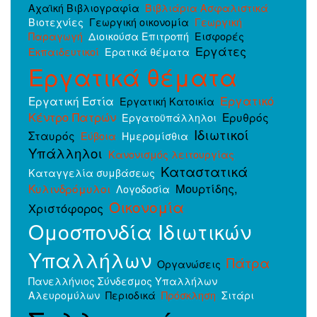
Αχαϊκή Βιβλιογραφία
Βιβλιάρια Ασφαλιστικά
Βιοτεχνίες
Γεωργική οικονομία
Γεωργική
Παραγωγή
Διοικούσα Επιτροπή
Εισφορές
Εργάτες
Εκπαιδευτικοί
Ερατικά θέματα
Εργατικά θέματα
Εργατικό
Εργατική Εστία
Εργατική Κατοικία
Κέντρο Πατρών
Ερυθρός
Εργατοϋπάλληλοι
Ιδιωτικοί
Σταυρός
Εύβοια
Ημερομίσθια
Υπάλληλοι
Κανονισμός λειτουργίας
Καταστατικά
Καταγγελία συμβάσεως
Μουρτίδης,
Κυλινδρόμυλοι
Λογοδοσία
Οικονομία
Χριστόφορος
Ομοσπονδία Ιδιωτικών
Υπαλλήλων
Πάτρα
Οργανώσεις
Πανελλήνιος Σύνδεσμος Υπαλλήλων
Αλευρομύλων
Περιοδικά
Πρόσκληση
Σιτάρι