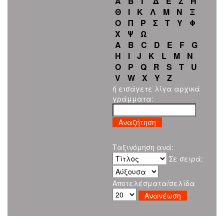
Α
Β
Γ
Δ
Ε
Ζ
Η
Θ
Ι
Κ
Λ
Μ
Ν
Ξ
Ο
Π
Ρ
Σ
Τ
Υ
Φ
Χ
Ψ
Ω
A
B
C
D
E
F
G
H
I
J
K
L
M
N
O
P
Q
R
S
T
U
V
W
X
Y
Z
ή εισάγετε λίγα αρχικά
γράμματα:
Ταξινόμηση ανά:
Σε σειρά:
Αποτελέσματα/σελίδα