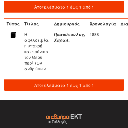
Αποτελέσματα 1 έως 1 από 1
Τύπος
Τίτλος
Δημιουργός
Χρονολογία
Δια
Η
Πραπόπουλος,
1888
αφιλοτιμία,
Χαραλ.
η υπακοή
και πρόνοια
του Θεού
περί των
ανθρώπων
Αποτελέσματα 1 έως 1 από 1