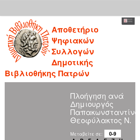
Skip
Αποθετήριο
navigation
Ψηφιακών
Συλλογών
Δημοτικής
Βιβλιοθήκης Πατρών
Πλοήγηση ανά
Δημιουργός
Παπακωνσταντίνο
Θεοφύλακτος Ν.
0-9
Μεταβείτε σε: