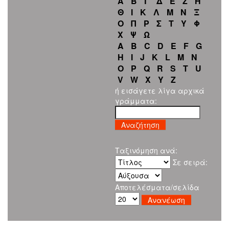
Α
Β
Γ
Δ
Ε
Ζ
Η
Θ
Ι
Κ
Λ
Μ
Ν
Ξ
Ο
Π
Ρ
Σ
Τ
Υ
Φ
Χ
Ψ
Ω
A
B
C
D
E
F
G
H
I
J
K
L
M
N
O
P
Q
R
S
T
U
V
W
X
Y
Z
ή εισάγετε λίγα αρχικά
γράμματα:
Ταξινόμηση ανά:
Σε σειρά:
Αποτελέσματα/σελίδα