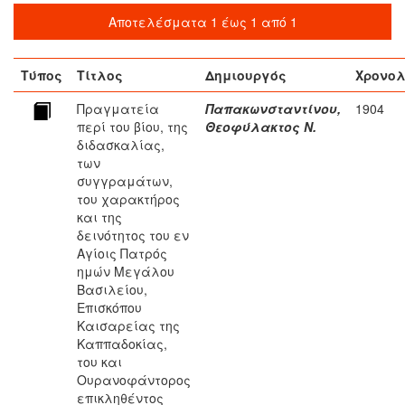
Αποτελέσματα 1 έως 1 από 1
Τύπος
Τίτλος
Δημιουργός
Χρονο
Πραγματεία
Παπακωνσταντίνου,
1904
περί του βίου, της
Θεοφύλακτος Ν.
διδασκαλίας,
των
συγγραμάτων,
του χαρακτήρος
και της
δεινότητος του εν
Αγίοις Πατρός
ημών Μεγάλου
Βασιλείου,
Επισκόπου
Καισαρείας της
Καππαδοκίας,
του και
Ουρανοφάντορος
επικληθέντος