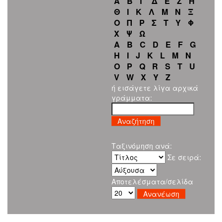
Α
Β
Γ
Δ
Ε
Ζ
Η
Θ
Ι
Κ
Λ
Μ
Ν
Ξ
Ο
Π
Ρ
Σ
Τ
Υ
Φ
Χ
Ψ
Ω
A
B
C
D
E
F
G
H
I
J
K
L
M
N
O
P
Q
R
S
T
U
V
W
X
Y
Z
ή εισάγετε λίγα αρχικά
γράμματα:
Ταξινόμηση ανά:
Σε σειρά:
Αποτελέσματα/σελίδα