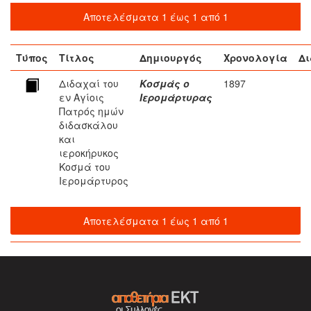
Αποτελέσματα 1 έως 1 από 1
Τύπος
Τίτλος
Δημιουργός
Χρονολογία
Δι
Διδαχαί του
Κοσμάς ο
1897
εν Αγίοις
Ιερομάρτυρας
Πατρός ημών
διδασκάλου
και
ιεροκήρυκος
Κοσμά του
Ιερομάρτυρος
Αποτελέσματα 1 έως 1 από 1