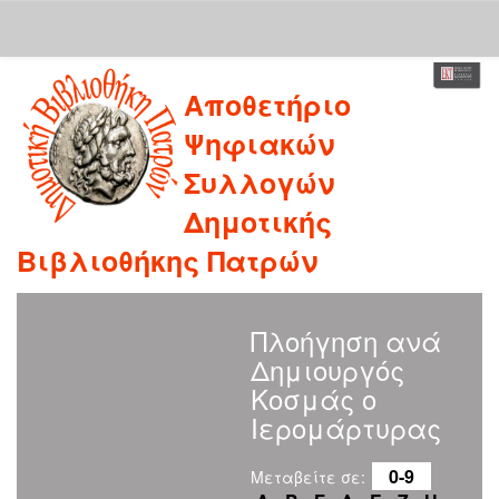
Skip
Αποθετήριο
navigation
Ψηφιακών
Συλλογών
Δημοτικής
Βιβλιοθήκης Πατρών
Πλοήγηση ανά
Δημιουργός
Κοσμάς ο
Ιερομάρτυρας
0-9
Μεταβείτε σε: