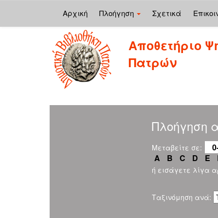
Αρχική
Πλοήγηση
Σχετικά
Επικοι
Skip
Αποθετήριο Ψ
navigation
Πατρών
Πλοήγηση α
0
Μεταβείτε σε:
A
B
C
D
E
ή εισάγετε λίγα 
Ταξινόμηση ανά: