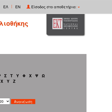
|
ΕΛ
EN
Είσοδος στο αποθετήριο:
λιοθήκης
Ρ
Σ
Τ
Υ
Φ
Χ
Ψ
Ω
X
Y
Z