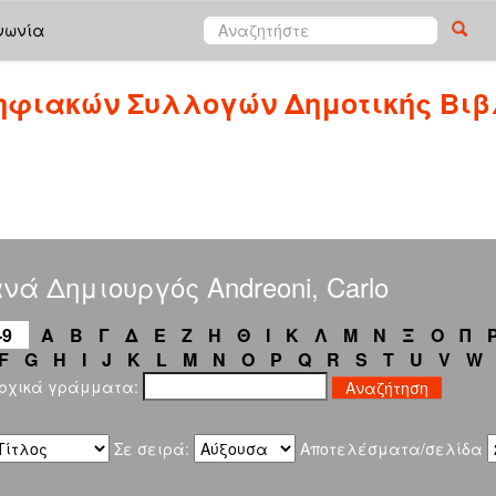
νωνία
ηφιακών Συλλογών Δημοτικής Βιβ
νά Δημιουργός Andreoni, Carlo
-9
Α
Β
Γ
Δ
Ε
Ζ
Η
Θ
Ι
Κ
Λ
Μ
Ν
Ξ
Ο
Π
F
G
H
I
J
K
L
M
N
O
P
Q
R
S
T
U
V
W
αρχικά γράμματα:
Σε σειρά:
Αποτελέσματα/σελίδα