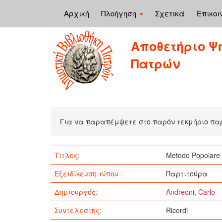
Αρχική
Πλοήγηση
Σχετικά
Επικοι
Skip
Αποθετήριο Ψ
navigation
Πατρών
Για να παραπέμψετε στο παρόν τεκμήριο π
Τίτλος:
Metodo Popolare 
Εξειδίκευση τύπου :
Παρτιτούρα
Δημιουργός:
Andreoni, Carlo
Συντελεστής:
Ricordi