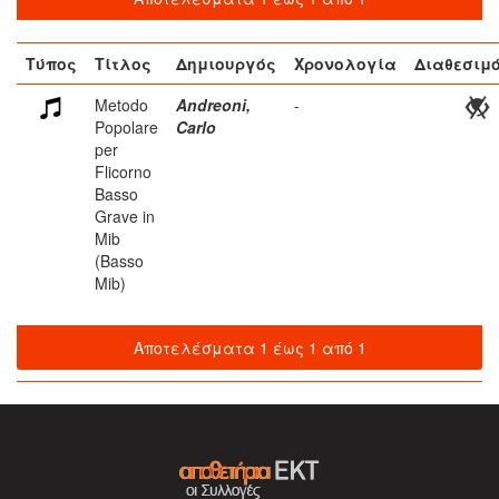
Τύπος
Τίτλος
Δημιουργός
Χρονολογία
Διαθεσιμ
Metodo
Andreoni,
-
Popolare
Carlo
per
Flicorno
Basso
Grave in
Mib
(Basso
Mib)
Αποτελέσματα 1 έως 1 από 1