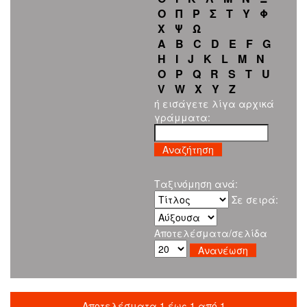
Ο
Π
Ρ
Σ
Τ
Υ
Φ
Χ
Ψ
Ω
A
B
C
D
E
F
G
H
I
J
K
L
M
N
O
P
Q
R
S
T
U
V
W
X
Y
Z
ή εισάγετε λίγα αρχικά
γράμματα:
Ταξινόμηση ανά:
Σε σειρά:
Αποτελέσματα/σελίδα
Αποτελέσματα 1 έως 1 από 1