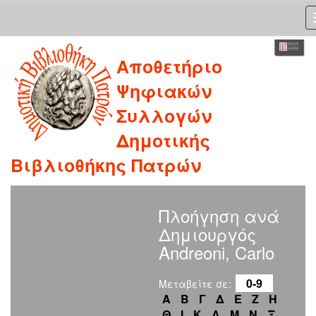
Skip
Αποθετήριο
navigation
Ψηφιακών
Συλλογών
Δημοτικής
Βιβλιοθήκης Πατρών
Πλοήγηση ανά
Δημιουργός
Andreoni, Carlo
0-9
Μεταβείτε σε:
Α
Β
Γ
Δ
Ε
Ζ
Η
Θ
Ι
Κ
Λ
Μ
Ν
Ξ