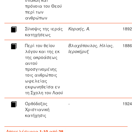
υπακοή και
πρόνοια του Θεού
περί των
ανθρώπων
Σύνοψις της ιεράς
Κοραής, Α.
1892
κατηχήσεως
Περί του θείου
Βλαχόπουλος, Ηλίας,
1886
λόγου και της εκ
Ιεροκήρυξ
της ακροάσεως
αυτού
προσγινομένης
τοις ανθρώποις
ωφελείας
εκφωνηθείσα εν
τη Σχολη του Λαού
Ορθόδοξος
-
1924
Χριστιανική
κατήχησις
Αποτελέσματα
1-10
από
28