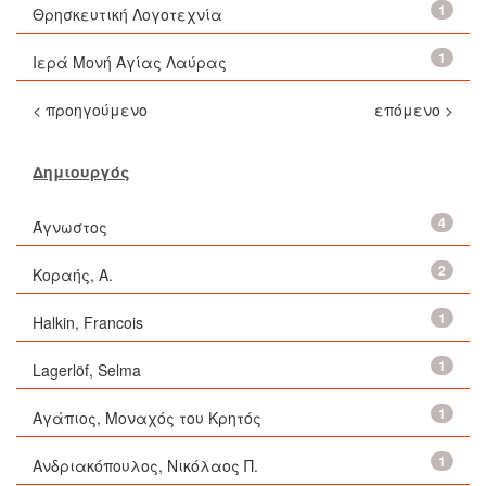
1
Θρησκευτική Λογοτεχνία
1
Ιερά Μονή Αγίας Λαύρας
< προηγούμενο
επόμενο >
Δημιουργός
4
Άγνωστος
2
Κοραής, Α.
1
Halkin, Francois
1
Lagerlöf, Selma
1
Αγάπιος, Μοναχός του Κρητός
1
Ανδριακόπουλος, Νικόλαος Π.