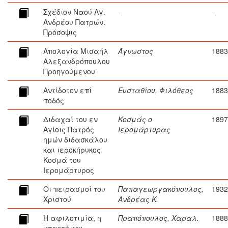
Σχέδιον Ναού Αγ.
-
-
Ανδρέου Πατρών.
Πρόσοψις
Απολογία Μισαήλ
Άγνωστος
1883
Αλεξανδρόπουλου
Προηγούμενου
Αντίδοτον επί
Ευσταθίου, Φιλόθεος
1883
ποδός
Διδαχαί του εν
Κοσμάς ο
1897
Αγίοις Πατρός
Ιερομάρτυρας
ημών διδασκάλου
και ιεροκήρυκος
Κοσμά του
Ιερομάρτυρος
Οι πειρασμοί του
Παπαγεωργακόπουλος,
1932
Χριστού
Ανδρέας Κ.
Η αφιλοτιμία, η
Πραπόπουλος, Χαραλ.
1888