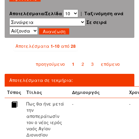
Αποτελέσματα/Σελίδα
|
Ταξινόμηση ανά
Σε σειρά
Αποτελέσματα
1-10
από
28
προηγούμενο
1
2
3
επόμενο
Αποτελέσματα σε τεκμήρια:
Τύπος
Τίτλος
Δημιουργός
Χρο
Πως θα ήνε μετά
-
-
την
αποπεράτωσίν
του ο νέος ιερός
ναός Αγίου
Διονυσίου