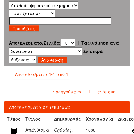
Αποτελέσματα/Σελίδα
|
Ταξινόμηση ανά
Σε σειρά
Αποτελέσματα
1-1
από
1
προηγούμενο
1
επόμενο
Αποτελέσματα σε τεκμήρια:
Τύπος
Τίτλος
Δημιουργός
Χρονολογία
Διαθεσ
Απάνθισμα
Θηβαίος,
1868