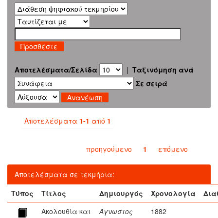
Αποτελέσματα/Σελίδα
|
Ταξινόμηση ανά
Σε σειρά
Αποτελέσματα
1-1
από
1
προηγούμενο
1
επόμενο
Αποτελέσματα σε τεκμήρια:
Τύπος
Τίτλος
Δημιουργός
Χρονολογία
Δια
Ακολουθία και
Άγνωστος
1882