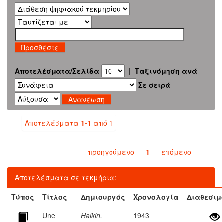
Αποτελέσματα/Σελίδα
|
Ταξινόμηση ανά
Σε σειρά
Αποτελέσματα
1-1
από
1
προηγούμενο
1
επόμενο
Αποτελέσματα σε τεκμήρια:
Τύπος
Τίτλος
Δημιουργός
Χρονολογία
Διαθεσιμ
Une
Halkin,
1943