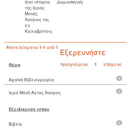
ήτοι ιστορία
Δαμασκηνός
της Ιεράς
Μονής
Λαύρας της
εν
Καλαβρύτοις
Αποτελέσματα
1-1
από
1
Εξερευνήστε
προηγούμενο
1
επόμενο
Θέμα
1
Αχαϊκή Βιβλιογραφία
1
Ιερά Μονή Αγίας Λαύρας
Εξειδίκευση τύπου
1
Βιβλίο