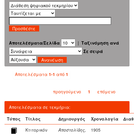
Αποτελέσματα/Σελίδα
|
Ταξινόμηση ανά
Σε σειρά
Αποτελέσματα
1-1
από
1
προηγούμενο
1
επόμενο
Αποτελέσματα σε τεκμήρια:
Τύπος
Τίτλος
Δημιουργός
Χρονολογία
Διαθ
Κτιτορικόν
Αποστολίδης,
1905