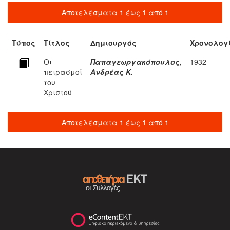
Αποτελέσματα 1 έως 1 από 1
Τύπος
Τίτλος
Δημιουργός
Χρονολογ
Οι
Παπαγεωργακόπουλος,
1932
πειρασμοί
Ανδρέας Κ.
του
Χριστού
Αποτελέσματα 1 έως 1 από 1