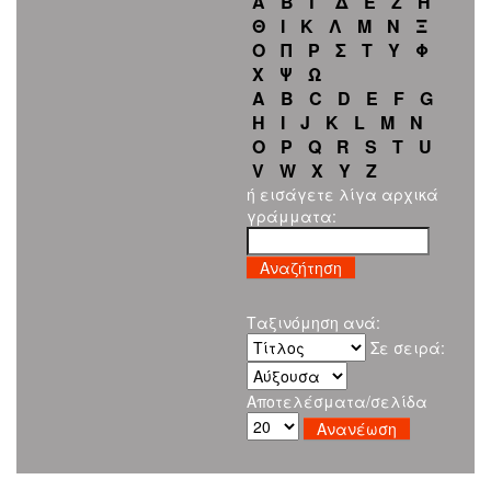
Α
Β
Γ
Δ
Ε
Ζ
Η
Θ
Ι
Κ
Λ
Μ
Ν
Ξ
Ο
Π
Ρ
Σ
Τ
Υ
Φ
Χ
Ψ
Ω
A
B
C
D
E
F
G
H
I
J
K
L
M
N
O
P
Q
R
S
T
U
V
W
X
Y
Z
ή εισάγετε λίγα αρχικά
γράμματα:
Ταξινόμηση ανά:
Σε σειρά:
Αποτελέσματα/σελίδα