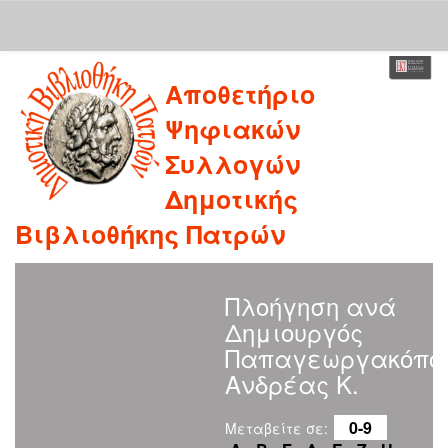
Skip
Αποθετήριο
navigation
Ψηφιακών
Συλλογών
Δημοτικής
Βιβλιοθήκης Πατρών
Πλοήγηση ανά
Δημιουργός
Παπαγεωργακόπου
Ανδρέας Κ.
0-9
Μεταβείτε σε: