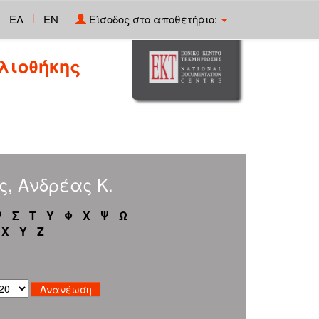
|
ΕΛ
EN
Είσοδος στο αποθετήριο:
λιοθήκης
, Ανδρέας Κ.
Ρ
Σ
Τ
Υ
Φ
Χ
Ψ
Ω
X
Y
Z