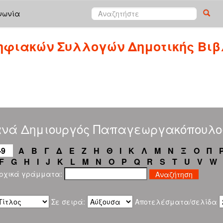
νωνία
ηφιακών Συλλογών Δημοτικής Βιβ
ανά Δημιουργός Παπαγεωργακόπουλος
-9
Α
Β
Γ
Δ
Ε
Ζ
Η
Θ
Ι
Κ
Λ
Μ
Ν
Ξ
Ο
Π
F
G
H
I
J
K
L
M
N
O
P
Q
R
S
T
U
V
W
αρχικά γράμματα:
Σε σειρά:
Αποτελέσματα/σελίδα