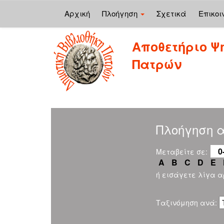
Αρχική
Πλοήγηση
Σχετικά
Επικοι
Skip
Αποθετήριο Ψ
navigation
Πατρών
Πλοήγηση 
0
Μεταβείτε σε:
A
B
C
D
E
ή εισάγετε λίγα 
Ταξινόμηση ανά: