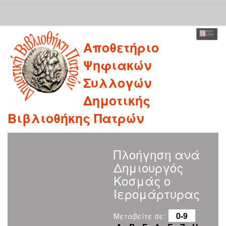
Skip
Αποθετήριο
navigation
Ψηφιακών
Συλλογών
Δημοτικής
Βιβλιοθήκης Πατρών
Πλοήγηση ανά
Δημιουργός
Κοσμάς ο
Ιερομάρτυρας
0-9
Μεταβείτε σε: