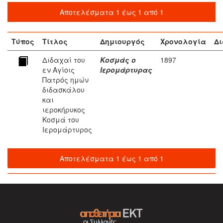
Αποτελέσματα 1 έως 1 από 1
Τύπος
Τίτλος
Δημιουργός
Χρονολογία
Δι
Διδαχαί του
Κοσμάς ο
1897
εν Αγίοις
Ιερομάρτυρας
Πατρός ημών
διδασκάλου
και
ιεροκήρυκος
Κοσμά του
Ιερομάρτυρος
Αποτελέσματα 1 έως 1 από 1