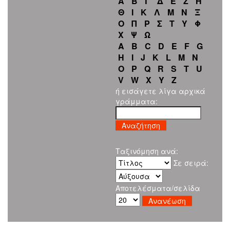
Α
Β
Γ
Δ
Ε
Ζ
Η
Θ
Ι
Κ
Λ
Μ
Ν
Ξ
Ο
Π
Ρ
Σ
Τ
Υ
Φ
Χ
Ψ
Ω
A
B
C
D
E
F
G
H
I
J
K
L
M
N
O
P
Q
R
S
T
U
V
W
X
Y
Z
ή εισάγετε λίγα αρχικά
γράμματα:
Ταξινόμηση ανά:
Σε σειρά:
Αποτελέσματα/σελίδα