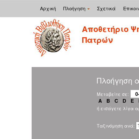
Αρχική
Πλοήγηση
Σχετικά
Επικοι
Skip
Αποθετήριο Ψ
navigation
Πατρών
Πλοήγηση α
0
Μεταβείτε σε:
A
B
C
D
E
ή εισάγετε λίγα 
Ταξινόμηση ανά: