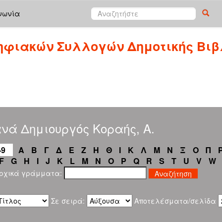
νωνία
ηφιακών Συλλογών Δημοτικής Βιβ
νά Δημιουργός Κοραής, Α.
-9
Α
Β
Γ
Δ
Ε
Ζ
Η
Θ
Ι
Κ
Λ
Μ
Ν
Ξ
Ο
Π
F
G
H
I
J
K
L
M
N
O
P
Q
R
S
T
U
V
W
αρχικά γράμματα:
Σε σειρά:
Αποτελέσματα/σελίδα