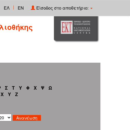
|
ΕΛ
EN
Είσοδος στο αποθετήριο:
λιοθήκης
Ρ
Σ
Τ
Υ
Φ
Χ
Ψ
Ω
X
Y
Z