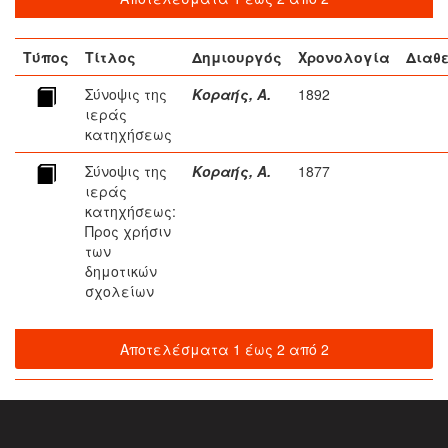
Τύπος
Τίτλος
Δημιουργός
Χρονολογία
Διαθ
Σύνοψις της
Κοραής, Α.
1892
ιεράς
κατηχήσεως
Σύνοψις της
Κοραής, Α.
1877
ιεράς
κατηχήσεως:
Προς χρήσιν
των
δημοτικών
σχολείων
Αποτελέσματα 1 έως 2 από 2