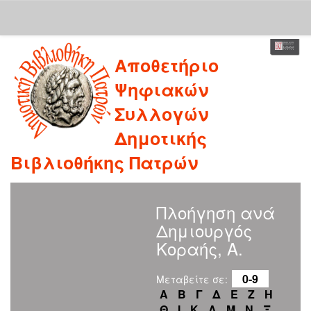
Skip
Αποθετήριο
navigation
Ψηφιακών
Συλλογών
Δημοτικής
Βιβλιοθήκης Πατρών
Πλοήγηση ανά
Δημιουργός
Κοραής, Α.
0-9
Μεταβείτε σε:
Α
Β
Γ
Δ
Ε
Ζ
Η
Θ
Ι
Κ
Λ
Μ
Ν
Ξ