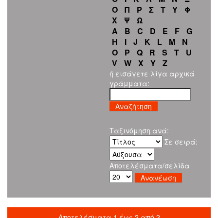
Ο
Π
Ρ
Σ
Τ
Υ
Φ
Χ
Ψ
Ω
A
B
C
D
E
F
G
H
I
J
K
L
M
N
O
P
Q
R
S
T
U
V
W
X
Y
Z
ή εισάγετε λίγα αρχικά
γράμματα:
Ταξινόμηση ανά:
Σε σειρά:
Αποτελέσματα/σελίδα
Αποτελέσματα 1 έως 2 από 2