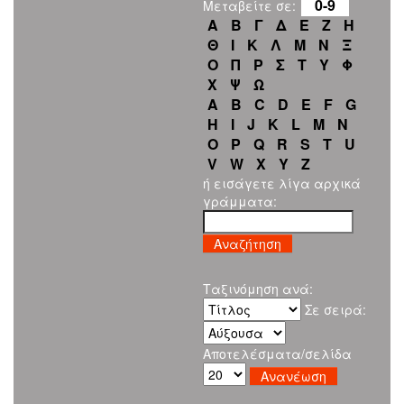
0-9
Μεταβείτε σε:
Α
Β
Γ
Δ
Ε
Ζ
Η
Θ
Ι
Κ
Λ
Μ
Ν
Ξ
Ο
Π
Ρ
Σ
Τ
Υ
Φ
Χ
Ψ
Ω
A
B
C
D
E
F
G
H
I
J
K
L
M
N
O
P
Q
R
S
T
U
V
W
X
Y
Z
ή εισάγετε λίγα αρχικά
γράμματα:
Ταξινόμηση ανά:
Σε σειρά:
Αποτελέσματα/σελίδα