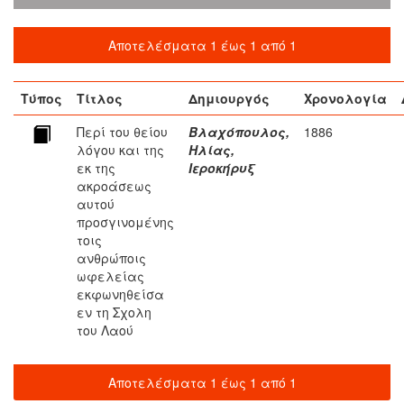
Αποτελέσματα 1 έως 1 από 1
Τύπος
Τίτλος
Δημιουργός
Χρονολογία
Περί του θείου
Βλαχόπουλος,
1886
λόγου και της
Ηλίας,
εκ της
Ιεροκήρυξ
ακροάσεως
αυτού
προσγινομένης
τοις
ανθρώποις
ωφελείας
εκφωνηθείσα
εν τη Σχολη
του Λαού
Αποτελέσματα 1 έως 1 από 1