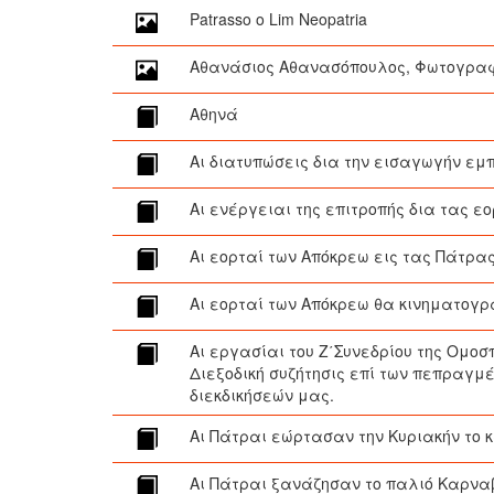
Patrasso o Lim Neopatria
Αθανάσιος Αθανασόπουλος, Φωτογρα
Αθηνά
Αι διατυπώσεις δια την εισαγωγήν εμ
Αι ενέργειαι της επιτροπής δια τας ε
Αι εορταί των Απόκρεω εις τας Πάτρα
Αι εορταί των Απόκρεω θα κινηματογ
Αι εργασίαι του Ζ΄Συνεδρίου της Ομο
Διεξοδική συζήτησις επί των πεπραγμ
διεκδικήσεών μας.
Αι Πάτραι εώρτασαν την Κυριακήν το
Αι Πάτραι ξανάζησαν το παλιό Καρνα