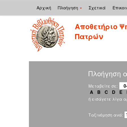
Αρχική
Πλοήγηση
Σχετικά
Επικοι
Skip
Αποθετήριο Ψ
navigation
Πατρών
Πλοήγηση 
0
Μεταβείτε σε:
A
B
C
D
E
ή εισάγετε λίγα 
Ταξινόμηση ανά: