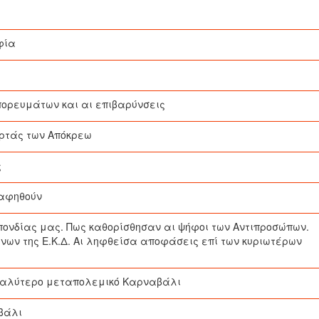
φία
πορευμάτων και αι επιβαρύνσεις
ορτάς των Απόκρεω
ς
ραφηθούν
σπονδίας μας. Πως καθορίσθησαν αι ψήφοι των Αντιπροσώπων.
ένων της Ε.Κ.Δ. Αι ληφθείσα αποφάσεις επί των κυριωτέρων
 καλύτερο μεταπολεμικό Καρναβάλι
βάλι