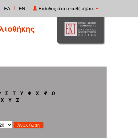
|
ΕΛ
EN
Είσοδος στο αποθετήριο:
λιοθήκης
Ρ
Σ
Τ
Υ
Φ
Χ
Ψ
Ω
X
Y
Z