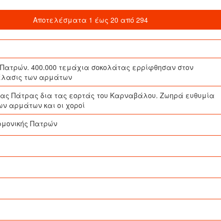
Αποτελέσματα 1 έως 20 από 294
 Πατρών. 400.000 τεμάχια σοκολάτας ερρίφθησαν στον
ρέλασις των αρμάτων
 τας Πάτρας δια τας εορτάς του Καρναβάλου. Ζωηρά ευθυμία
ν αρμάτων και οι χοροί
αρμονικής Πατρών