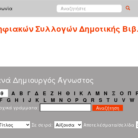
νωνία
ηφιακών Συλλογών Δημοτικής Βιβ
ανά Δημιουργός Άγνωστος
-9
Α
Β
Γ
Δ
Ε
Ζ
Η
Θ
Ι
Κ
Λ
Μ
Ν
Ξ
Ο
Π
F
G
H
I
J
K
L
M
N
O
P
Q
R
S
T
U
V
W
αρχικά γράμματα:
Σε σειρά:
Αποτελέσματα/σελίδα