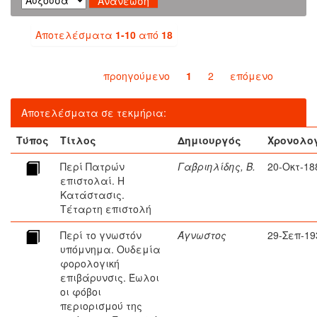
Αποτελέσματα
1-10
από
18
προηγούμενο
1
2
επόμενο
Αποτελέσματα σε τεκμήρια:
Τύπος
Τίτλος
Δημιουργός
Χρονολο
Περί Πατρών
Γαβριηλίδης, Β.
20-Οκτ-18
επιστολαί. Η
Κατάστασις.
Τέταρτη επιστολή
Περί το γνωστόν
Άγνωστος
29-Σεπ-19
υπόμνημα. Ουδεμία
φορολογική
επιβάρυνσις. Έωλοι
οι φόβοι
περιορισμού της