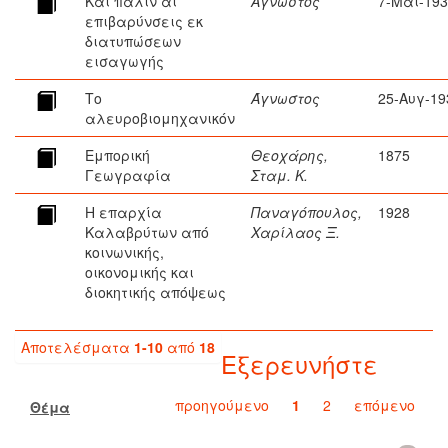
Και πάλιν αι
Άγνωστος
7-Μαΐ-19
επιβαρύνσεις εκ
διατυπώσεων
εισαγωγής
Το
Άγνωστος
25-Αυγ-19
αλευροβιομηχανικόν
Εμπορική
Θεοχάρης,
1875
Γεωγραφία
Σταμ. Κ.
Η επαρχία
Παναγόπουλος,
1928
Καλαβρύτων από
Χαρίλαος Ξ.
κοινωνικής,
οικονομικής και
διοκητικής απόψεως
Αποτελέσματα
1-10
από
18
Εξερευνήστε
προηγούμενο
1
2
επόμενο
Θέμα