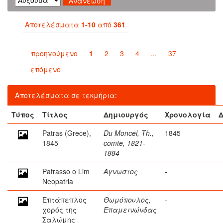
Αποτελέσματα
1-10
από
361
προηγούμενο
1
2
3
4
...
37
επόμενο
Αποτελέσματα σε τεκμήρια:
Τύπος
Τίτλος
Δημιουργός
Χρονολογία
Δ
Patras (Grece),
Du Moncel, Th.,
1845
1845
comte, 1821-
1884
Patrasso o Lim
Άγνωστος
-
Neopatria
Επτάπεπλος
Θωμόπουλος,
-
χορός της
Επαμεινώνδας
Σαλώμης