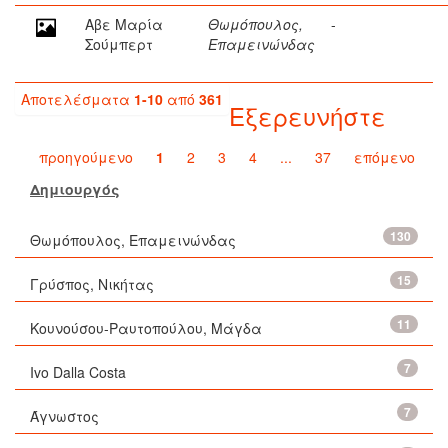
Αβε Μαρία
Θωμόπουλος,
-
Σούμπερτ
Επαμεινώνδας
Αποτελέσματα
1-10
από
361
Εξερευνήστε
προηγούμενο
1
2
3
4
...
37
επόμενο
Δημιουργός
130
Θωμόπουλος, Επαμεινώνδας
15
Γρύσπος, Νικήτας
11
Κουνούσου-Ραυτοπούλου, Μάγδα
7
Ivo Dalla Costa
7
Άγνωστος