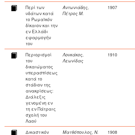
Περί των
Αντωνιάδης,
1907
υδάτων κατά
Πέτρος Μ.
το Ρωμαϊκόν
δίκαιον και την
εν Ελλάδι
εφαρμογήν
του
Περιορισμοί
Λουκάκος,
1910
του
Λεωνίδας
δικαιώματος
υπερασπίσεως
κατά το
στάδιον της
ανακρίσεως:
Διάλεξις
γενομένη εν
τη εν Πάτραις
σχολή του
Λαού
Δικαστικόν
Ματθόπουλος, Ν.
1908