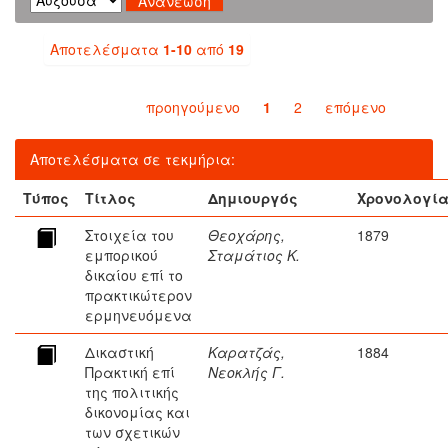
Αποτελέσματα
1-10
από
19
προηγούμενο
1
2
επόμενο
Αποτελέσματα σε τεκμήρια:
Τύπος
Τίτλος
Δημιουργός
Χρονολογί
Στοιχεία του
Θεοχάρης,
1879
εμπορικού
Σταμάτιος Κ.
δικαίου επί το
πρακτικώτερον
ερμηνευόμενα
Δικαστική
Καρατζάς,
1884
Πρακτική επί
Νεοκλής Γ.
της πολιτικής
δικονομίας και
των σχετικών