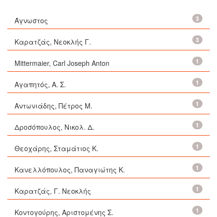
3
Άγνωστος
3
Καρατζάς, Νεοκλής Γ.
1
Mittermaier, Carl Joseph Anton
1
Αγαπητός, Α. Σ.
1
Αντωνιάδης, Πέτρος Μ.
1
Δροσόπουλος, Νικολ. Δ.
1
Θεοχάρης, Σταμάτιος Κ.
1
Κανελλόπουλος, Παναγιώτης Κ.
1
Καρατζάς, Γ. Νεοκλής
1
Κοντογούρης, Αριστομένης Σ.