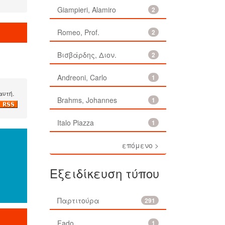
Giampieri, Alamiro
2
Romeo, Prof.
2
Βισβάρδης, Διον.
2
Andreoni, Carlo
1
αυτή.
Brahms, Johannes
1
Italo Piazza
1
επόμενο >
Εξειδίκευση τύπου
Παρτιτούρα
291
Fado
1