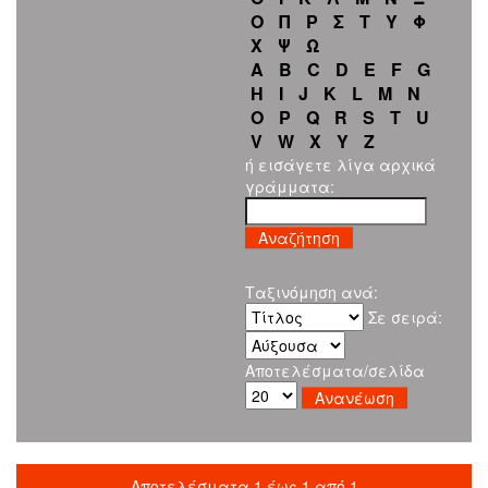
Ο
Π
Ρ
Σ
Τ
Υ
Φ
Χ
Ψ
Ω
A
B
C
D
E
F
G
H
I
J
K
L
M
N
O
P
Q
R
S
T
U
V
W
X
Y
Z
ή εισάγετε λίγα αρχικά
γράμματα:
Ταξινόμηση ανά:
Σε σειρά:
Αποτελέσματα/σελίδα
Αποτελέσματα 1 έως 1 από 1