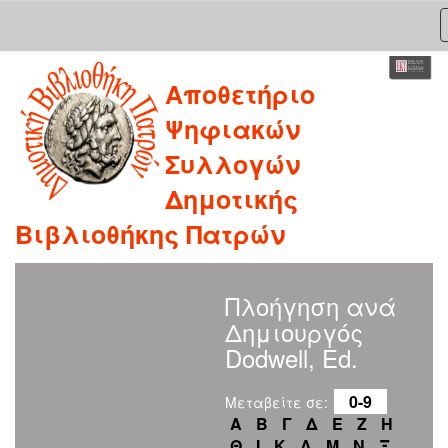
Skip
Αποθετήριο
navigation
Ψηφιακών
Συλλογών
Δημοτικής
Βιβλιοθήκης Πατρών
Πλοήγηση ανά
Δημιουργός
Dodwell, Ed.
0-9
Μεταβείτε σε:
Α
Β
Γ
Δ
Ε
Ζ
Η
Θ
Ι
Κ
Λ
Μ
Ν
Ξ