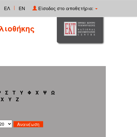
|
ΕΛ
EN
Είσοδος στο αποθετήριο:
λιοθήκης
Ρ
Σ
Τ
Υ
Φ
Χ
Ψ
Ω
X
Y
Z