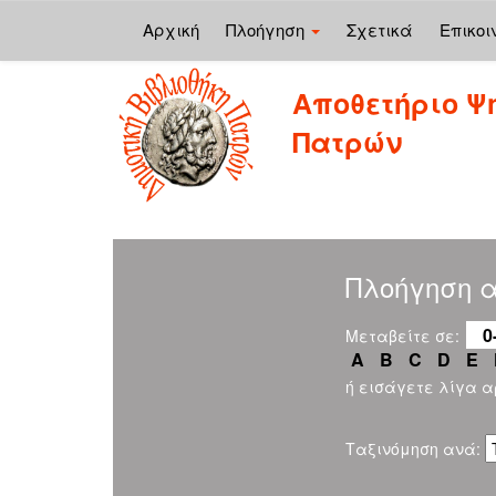
Αρχική
Πλοήγηση
Σχετικά
Επικοι
Skip
Αποθετήριο Ψ
navigation
Πατρών
Πλοήγηση α
0
Μεταβείτε σε:
A
B
C
D
E
ή εισάγετε λίγα 
Ταξινόμηση ανά: