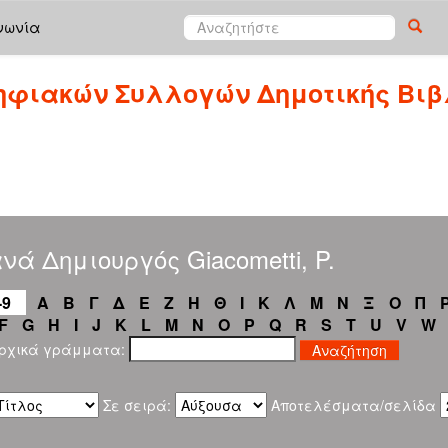
νωνία
ηφιακών Συλλογών Δημοτικής Βιβ
νά Δημιουργός Giacometti, P.
-9
Α
Β
Γ
Δ
Ε
Ζ
Η
Θ
Ι
Κ
Λ
Μ
Ν
Ξ
Ο
Π
F
G
H
I
J
K
L
M
N
O
P
Q
R
S
T
U
V
W
αρχικά γράμματα:
Σε σειρά:
Αποτελέσματα/σελίδα