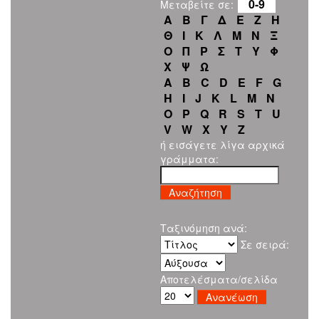
0-9
Μεταβείτε σε:
Α
Β
Γ
Δ
Ε
Ζ
Η
Θ
Ι
Κ
Λ
Μ
Ν
Ξ
Ο
Π
Ρ
Σ
Τ
Υ
Φ
Χ
Ψ
Ω
A
B
C
D
E
F
G
H
I
J
K
L
M
N
O
P
Q
R
S
T
U
V
W
X
Y
Z
ή εισάγετε λίγα αρχικά
γράμματα:
Ταξινόμηση ανά:
Σε σειρά:
Αποτελέσματα/σελίδα