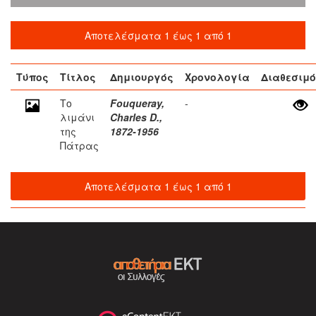
Αποτελέσματα 1 έως 1 από 1
Τύπος
Τίτλος
Δημιουργός
Χρονολογία
Διαθεσιμό
Το
Fouqueray,
-
λιμάνι
Charles D.,
της
1872-1956
Πάτρας
Αποτελέσματα 1 έως 1 από 1