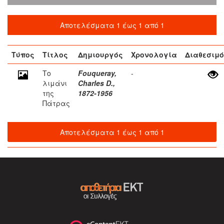
Αποτελέσματα 1 έως 1 από 1
Τύπος
Τίτλος
Δημιουργός
Χρονολογία
Διαθεσιμό
Το
Fouqueray,
-
λιμάνι
Charles D.,
της
1872-1956
Πάτρας
Αποτελέσματα 1 έως 1 από 1