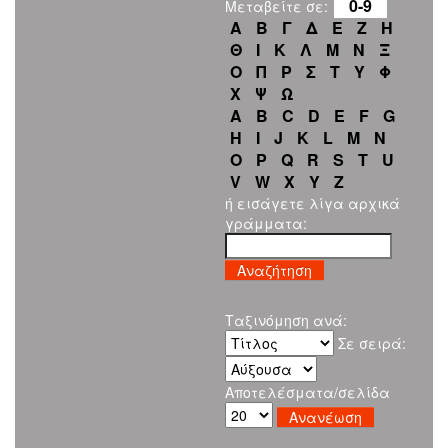
0-9
Μεταβείτε σε:
Α
Β
Γ
Δ
Ε
Ζ
Η
Θ
Ι
Κ
Λ
Μ
Ν
Ξ
Ο
Π
Ρ
Σ
Τ
Υ
Φ
Χ
Ψ
Ω
A
B
C
D
E
F
G
H
I
J
K
L
M
N
O
P
Q
R
S
T
U
V
W
X
Y
Z
ή εισάγετε λίγα αρχικά
γράμματα:
Ταξινόμηση ανά:
Σε σειρά:
Αποτελέσματα/σελίδα