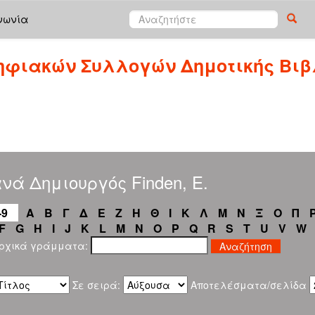
νωνία
ηφιακών Συλλογών Δημοτικής Βιβ
νά Δημιουργός Finden, E.
-9
Α
Β
Γ
Δ
Ε
Ζ
Η
Θ
Ι
Κ
Λ
Μ
Ν
Ξ
Ο
Π
F
G
H
I
J
K
L
M
N
O
P
Q
R
S
T
U
V
W
αρχικά γράμματα:
Σε σειρά:
Αποτελέσματα/σελίδα