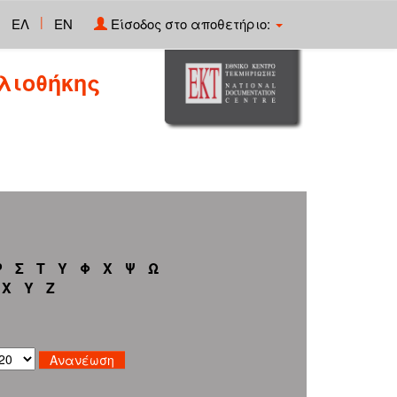
|
ΕΛ
EN
Είσοδος στο αποθετήριο:
λιοθήκης
Ρ
Σ
Τ
Υ
Φ
Χ
Ψ
Ω
X
Y
Z