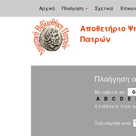
Αρχική
Πλοήγηση
Σχετικά
Επικοι
Skip
Αποθετήριο Ψ
navigation
Πατρών
Πλοήγηση α
0
Μεταβείτε σε:
A
B
C
D
E
ή εισάγετε λίγα 
Ταξινόμηση ανά: