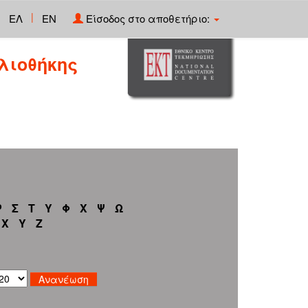
|
ΕΛ
EN
Είσοδος στο αποθετήριο:
λιοθήκης
Ρ
Σ
Τ
Υ
Φ
Χ
Ψ
Ω
X
Y
Z