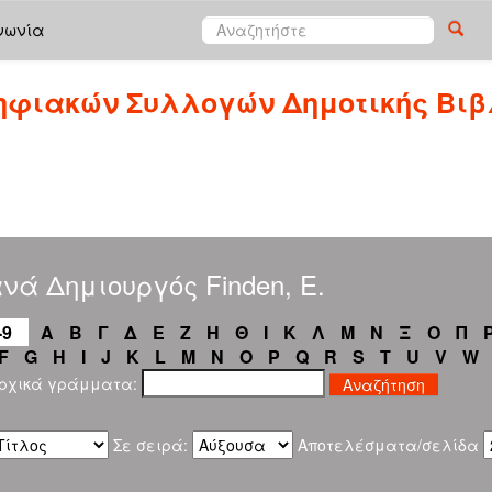
νωνία
ηφιακών Συλλογών Δημοτικής Βιβ
νά Δημιουργός Finden, E.
-9
Α
Β
Γ
Δ
Ε
Ζ
Η
Θ
Ι
Κ
Λ
Μ
Ν
Ξ
Ο
Π
F
G
H
I
J
K
L
M
N
O
P
Q
R
S
T
U
V
W
αρχικά γράμματα:
Σε σειρά:
Αποτελέσματα/σελίδα