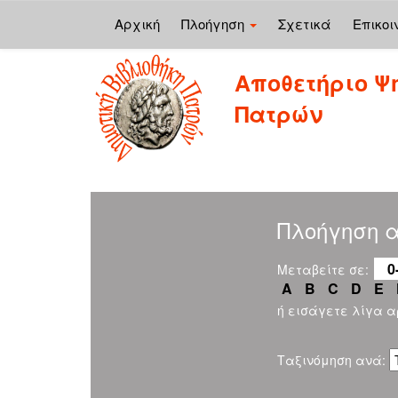
Αρχική
Πλοήγηση
Σχετικά
Επικοι
Skip
Αποθετήριο Ψ
navigation
Πατρών
Πλοήγηση α
0
Μεταβείτε σε:
A
B
C
D
E
ή εισάγετε λίγα 
Ταξινόμηση ανά: