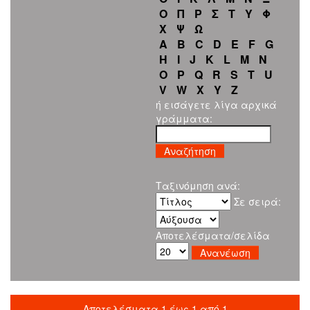
Ο
Π
Ρ
Σ
Τ
Υ
Φ
Χ
Ψ
Ω
A
B
C
D
E
F
G
H
I
J
K
L
M
N
O
P
Q
R
S
T
U
V
W
X
Y
Z
ή εισάγετε λίγα αρχικά
γράμματα:
Ταξινόμηση ανά:
Σε σειρά:
Αποτελέσματα/σελίδα
Αποτελέσματα 1 έως 1 από 1