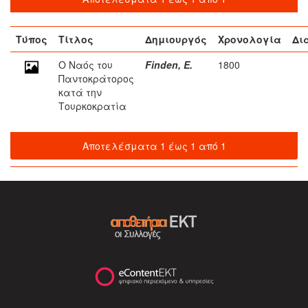
Τύπος
Τίτλος
Δημιουργός
Χρονολογία
Δι
Ο Ναός του
Finden, E.
1800
Παντοκράτορος
κατά την
Τουρκοκρατία
Αποτελέσματα 1 έως 1 από 1