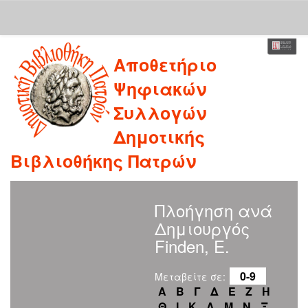
Skip
Αποθετήριο
navigation
Ψηφιακών
Συλλογών
Δημοτικής
Βιβλιοθήκης Πατρών
Πλοήγηση ανά
Δημιουργός
Finden, E.
0-9
Μεταβείτε σε:
Α
Β
Γ
Δ
Ε
Ζ
Η
Θ
Ι
Κ
Λ
Μ
Ν
Ξ