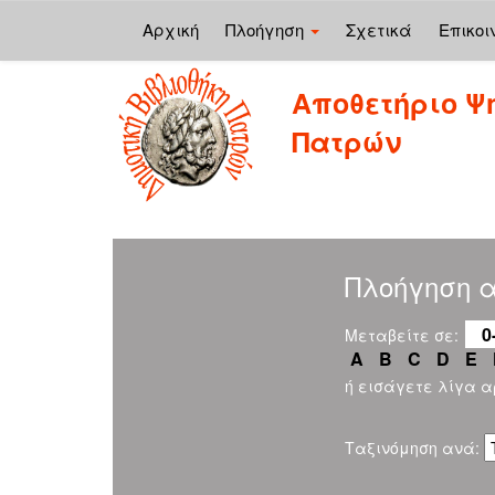
Αρχική
Πλοήγηση
Σχετικά
Επικοι
Skip
Αποθετήριο Ψ
navigation
Πατρών
Πλοήγηση αν
0
Μεταβείτε σε:
A
B
C
D
E
ή εισάγετε λίγα 
Ταξινόμηση ανά: