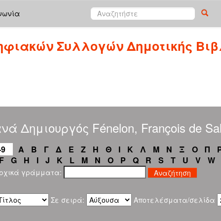
νωνία
ηφιακών Συλλογών Δημοτικής Βιβ
ά Δημιουργός Fénelon, François de Sali
-9
Α
Β
Γ
Δ
Ε
Ζ
Η
Θ
Ι
Κ
Λ
Μ
Ν
Ξ
Ο
Π
F
G
H
I
J
K
L
M
N
O
P
Q
R
S
T
U
V
W
αρχικά γράμματα:
Σε σειρά:
Αποτελέσματα/σελίδα