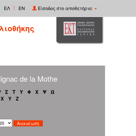
|
ΕΛ
EN
Είσοδος στο αποθετήριο:
λιοθήκης
gnac de la Mothe
Ρ
Σ
Τ
Υ
Φ
Χ
Ψ
Ω
X
Y
Z