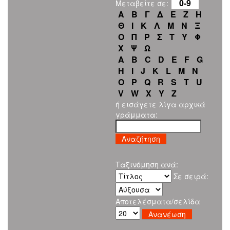
0-9
Μεταβείτε σε:
Α
Β
Γ
Δ
Ε
Ζ
Η
Θ
Ι
Κ
Λ
Μ
Ν
Ξ
Ο
Π
Ρ
Σ
Τ
Υ
Φ
Χ
Ψ
Ω
A
B
C
D
E
F
G
H
I
J
K
L
M
N
O
P
Q
R
S
T
U
V
W
X
Y
Z
ή εισάγετε λίγα αρχικά
γράμματα:
Ταξινόμηση ανά:
Σε σειρά:
Αποτελέσματα/σελίδα