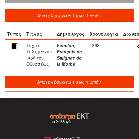
Αποτελέσματα 1 έως 1 από 1
Τύπος
Τίτλος
Δημιουργός
Χρονολογία
Διαθε
Τύχαι
Fénelon,
1893
Τηλεμάχου
François de
υιού του
Salignac de
Οδυσσέως
la Mothe
Αποτελέσματα 1 έως 1 από 1