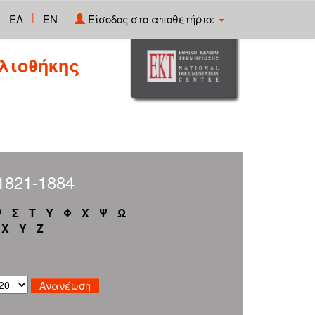
|
ΕΛ
EN
Είσοδος στο αποθετήριο:
λιοθήκης
1821-1884
Ρ
Σ
Τ
Υ
Φ
Χ
Ψ
Ω
X
Y
Z