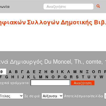
νωνία
ηφιακών Συλλογών Δημοτικής Βιβ
ά Δημιουργός Du Moncel, Th., comte, 
-9
Α
Β
Γ
Δ
Ε
Ζ
Η
Θ
Ι
Κ
Λ
Μ
Ν
Ξ
Ο
Π
F
G
H
I
J
K
L
M
N
O
P
Q
R
S
T
U
V
W
αρχικά γράμματα:
Σε σειρά:
Αποτελέσματα/σελίδα