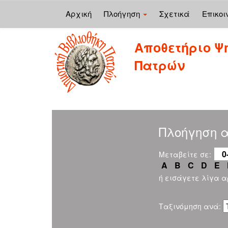
Αρχική
Πλοήγηση
Σχετικά
Επικοι
Skip
Αποθετήριο Ψ
navigation
Πατρών
Πλοήγηση αν
0
Μεταβείτε σε:
A
B
C
D
E
ή εισάγετε λίγα 
Ταξινόμηση ανά: