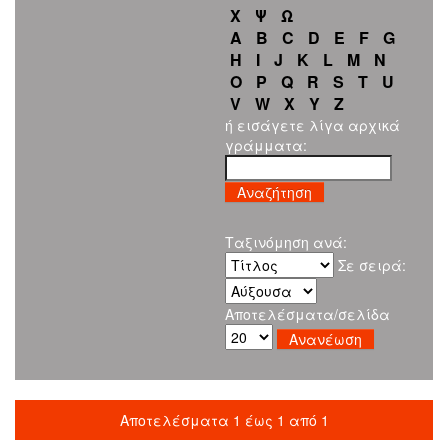
Χ
Ψ
Ω
A
B
C
D
E
F
G
H
I
J
K
L
M
N
O
P
Q
R
S
T
U
V
W
X
Y
Z
ή εισάγετε λίγα αρχικά
γράμματα:
Ταξινόμηση ανά:
Σε σειρά:
Αποτελέσματα/σελίδα
Αποτελέσματα 1 έως 1 από 1