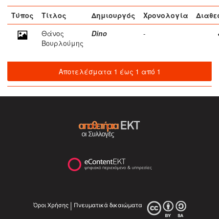
Τύπος
Τίτλος
Δημιουργός
Χρονολογία
Διαθε
Θάνος
Dino
-
Βουρλούμης
Αποτελέσματα 1 έως 1 από 1