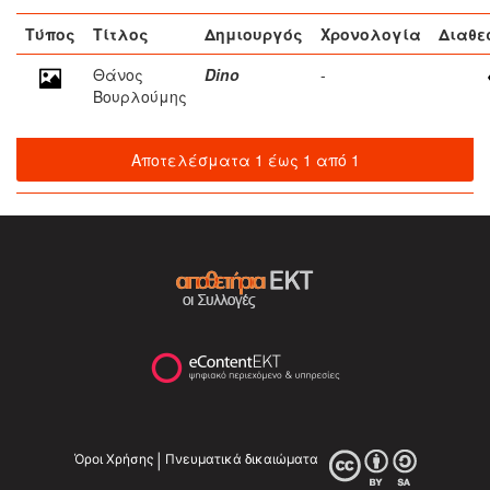
Τύπος
Τίτλος
Δημιουργός
Χρονολογία
Διαθε
Θάνος
Dino
-
Βουρλούμης
Αποτελέσματα 1 έως 1 από 1