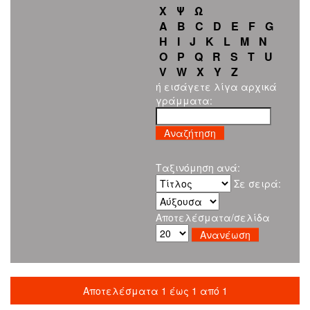
Χ
Ψ
Ω
A
B
C
D
E
F
G
H
I
J
K
L
M
N
O
P
Q
R
S
T
U
V
W
X
Y
Z
ή εισάγετε λίγα αρχικά
γράμματα:
Ταξινόμηση ανά:
Σε σειρά:
Αποτελέσματα/σελίδα
Αποτελέσματα 1 έως 1 από 1