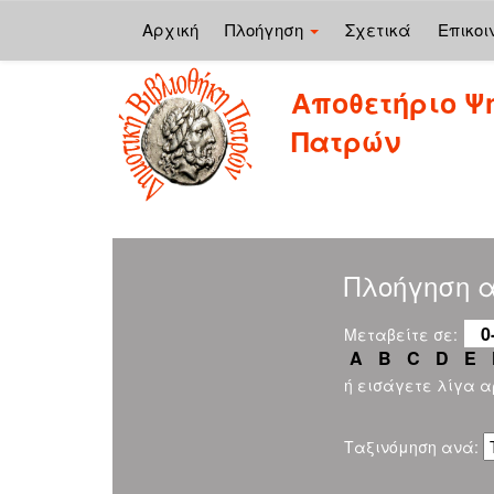
Αρχική
Πλοήγηση
Σχετικά
Επικοι
Skip
Αποθετήριο Ψ
navigation
Πατρών
Πλοήγηση α
0
Μεταβείτε σε:
A
B
C
D
E
ή εισάγετε λίγα 
Ταξινόμηση ανά: