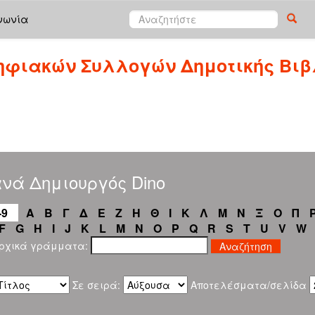
νωνία
ηφιακών Συλλογών Δημοτικής Βιβ
νά Δημιουργός Dino
-9
Α
Β
Γ
Δ
Ε
Ζ
Η
Θ
Ι
Κ
Λ
Μ
Ν
Ξ
Ο
Π
F
G
H
I
J
K
L
M
N
O
P
Q
R
S
T
U
V
W
αρχικά γράμματα:
Σε σειρά:
Αποτελέσματα/σελίδα