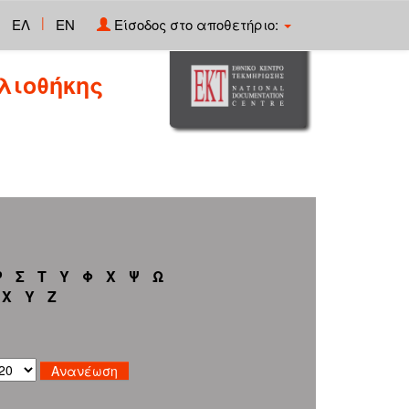
|
ΕΛ
EN
Είσοδος στο αποθετήριο:
λιοθήκης
Ρ
Σ
Τ
Υ
Φ
Χ
Ψ
Ω
X
Y
Z