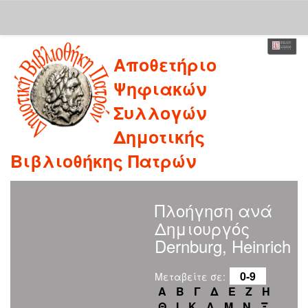
Skip
Αποθετήριο
navigation
Ψηφιακών
Συλλογών
Δημοτικής
Βιβλιοθήκης Πατρών
Πλοήγηση ανά
Δημιουργός
Dernburg, Heinrich
0-9
Μεταβείτε σε:
Α
Β
Γ
Δ
Ε
Ζ
Η
Θ
Ι
Κ
Λ
Μ
Ν
Ξ