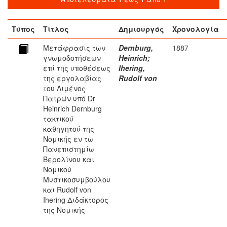
Τύπος
Τίτλος
Δημιουργός
Χρονολογία
Μετάφρασις των
Dernburg,
1887
γνωμοδοτήσεων
Heinrich
;
επί της υποθέσεως
Ihering,
της εργολαβίας
Rudolf von
του Λιμένος
Πατρών υπό Dr
Heinrich Dernburg
τακτικού
καθηγητού της
Νομικής εν τω
Πανεπιστημίω
Βερολίνου και
Νομικού
Μυστικοσυμβούλου
και Rudolf von
Ihering Διδάκτορος
της Νομικής