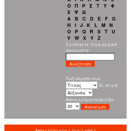
Ο
Π
Ρ
Σ
Τ
Υ
Φ
Χ
Ψ
Ω
A
B
C
D
E
F
G
H
I
J
K
L
M
N
O
P
Q
R
S
T
U
V
W
X
Y
Z
ή εισάγετε λίγα αρχικά
γράμματα:
Ταξινόμηση ανά:
Σε σειρά:
Αποτελέσματα/σελίδα
Αποτελέσματα 1 έως 1 από 1