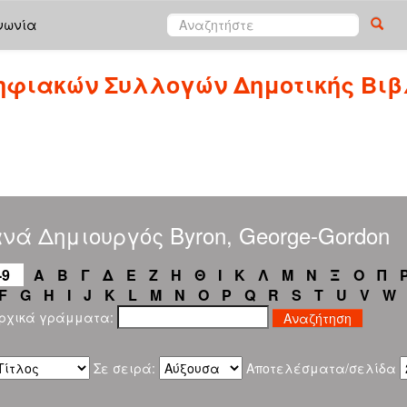
νωνία
ηφιακών Συλλογών Δημοτικής Βιβ
νά Δημιουργός Byron, George-Gordon
-9
Α
Β
Γ
Δ
Ε
Ζ
Η
Θ
Ι
Κ
Λ
Μ
Ν
Ξ
Ο
Π
F
G
H
I
J
K
L
M
N
O
P
Q
R
S
T
U
V
W
αρχικά γράμματα:
Σε σειρά:
Αποτελέσματα/σελίδα