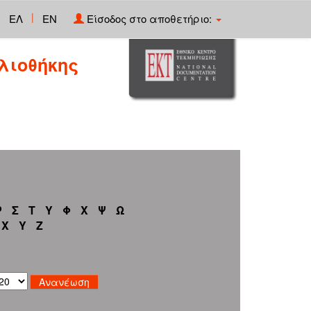
|
ΕΛ
EN
Είσοδος στο αποθετήριο:
λιοθήκης
Ρ
Σ
Τ
Υ
Φ
Χ
Ψ
Ω
X
Y
Z