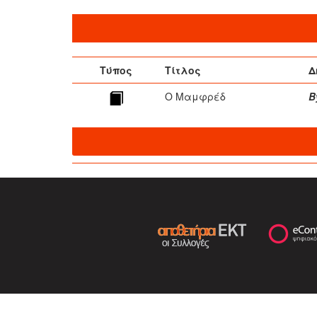
Τύπος
Τίτλος
Δ
Ο Μαμφρέδ
B