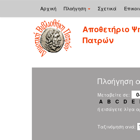
Αρχική
Πλοήγηση
Σχετικά
Επικοι
Skip
Αποθετήριο Ψ
navigation
Πατρών
Πλοήγηση α
0
Μεταβείτε σε:
A
B
C
D
E
ή εισάγετε λίγα 
Ταξινόμηση ανά: