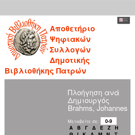
Skip
Αποθετήριο
navigation
Ψηφιακών
Συλλογών
Δημοτικής
Βιβλιοθήκης Πατρών
Πλοήγηση ανά
Δημιουργός
Brahms, Johannes
0-9
Μεταβείτε σε:
Α
Β
Γ
Δ
Ε
Ζ
Η
Θ
Ι
Κ
Λ
Μ
Ν
Ξ