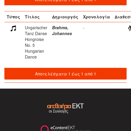
Τύπος
Τίτλος
Δημιουργός
Χρονολογία
Διαθεσ
Ungarischer
Brahms,
-
Tanz Danse
Johannes
Hongroise
No. 5
Hungarian
Dance
Αποτελέσματα 1 έως 1 από 1