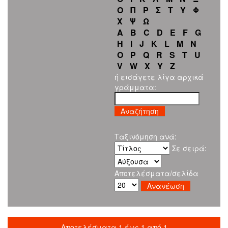
Ο
Π
Ρ
Σ
Τ
Υ
Φ
Χ
Ψ
Ω
A
B
C
D
E
F
G
H
I
J
K
L
M
N
O
P
Q
R
S
T
U
V
W
X
Y
Z
ή εισάγετε λίγα αρχικά
γράμματα:
Ταξινόμηση ανά:
Σε σειρά:
Αποτελέσματα/σελίδα
Αποτελέσματα 1 έως 1 από 1