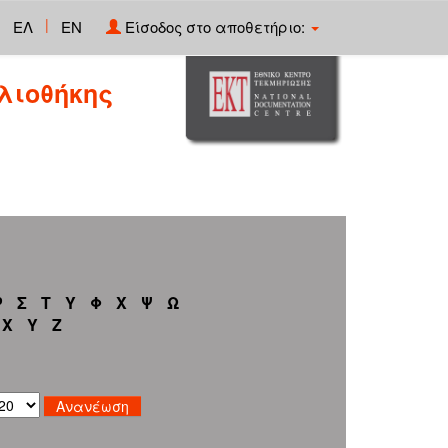
|
ΕΛ
EN
Είσοδος στο αποθετήριο:
λιοθήκης
Ρ
Σ
Τ
Υ
Φ
Χ
Ψ
Ω
X
Y
Z