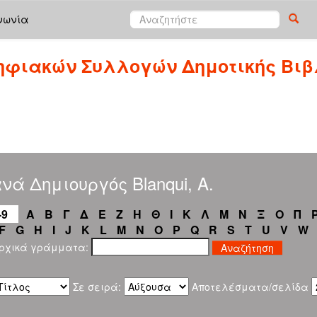
νωνία
ηφιακών Συλλογών Δημοτικής Βιβ
νά Δημιουργός Blanqui, A.
-9
Α
Β
Γ
Δ
Ε
Ζ
Η
Θ
Ι
Κ
Λ
Μ
Ν
Ξ
Ο
Π
F
G
H
I
J
K
L
M
N
O
P
Q
R
S
T
U
V
W
αρχικά γράμματα:
Σε σειρά:
Αποτελέσματα/σελίδα