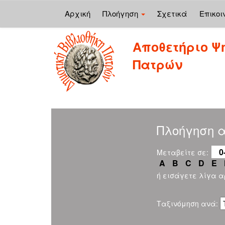
Αρχική
Πλοήγηση
Σχετικά
Επικοι
Skip
Αποθετήριο Ψ
navigation
Πατρών
Πλοήγηση α
0
Μεταβείτε σε:
A
B
C
D
E
ή εισάγετε λίγα 
Ταξινόμηση ανά: