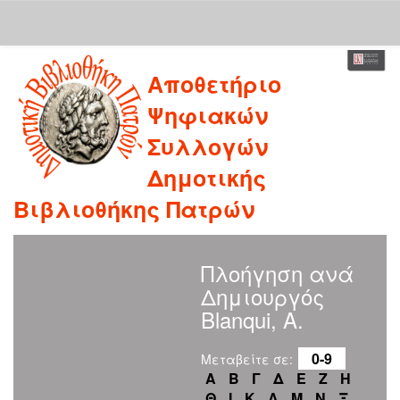
Skip
Αποθετήριο
navigation
Ψηφιακών
Συλλογών
Δημοτικής
Βιβλιοθήκης Πατρών
Πλοήγηση ανά
Δημιουργός
Blanqui, A.
0-9
Μεταβείτε σε:
Α
Β
Γ
Δ
Ε
Ζ
Η
Θ
Ι
Κ
Λ
Μ
Ν
Ξ