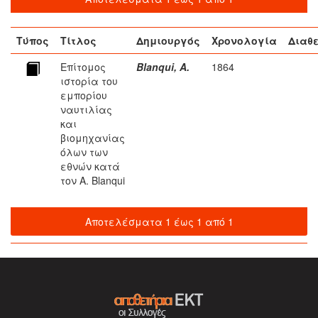
Τύπος
Τίτλος
Δημιουργός
Χρονολογία
Διαθ
Επίτομος
Blanqui, A.
1864
ιστορία του
εμπορίου
ναυτιλίας
και
βιομηχανίας
όλων των
εθνών κατά
τον A. Blanqui
Αποτελέσματα 1 έως 1 από 1