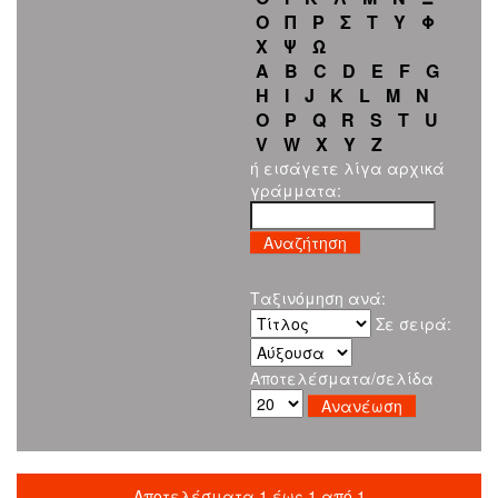
Ο
Π
Ρ
Σ
Τ
Υ
Φ
Χ
Ψ
Ω
A
B
C
D
E
F
G
H
I
J
K
L
M
N
O
P
Q
R
S
T
U
V
W
X
Y
Z
ή εισάγετε λίγα αρχικά
γράμματα:
Ταξινόμηση ανά:
Σε σειρά:
Αποτελέσματα/σελίδα
Αποτελέσματα 1 έως 1 από 1