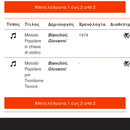
Αποτελέσματα 1 έως 2 από 2
Τύπος
Τίτλος
Δημιουργός
Χρονολογία
Διαθεσι
Metodo
Bianchini,
1974
Popolare
Giovanni
in chiave
di violino
Metodo
Bianchini,
-
Popolare
Giovanni
per
Trombone
Tenore
Αποτελέσματα 1 έως 2 από 2