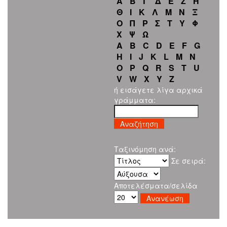
Α
Β
Γ
Δ
Ε
Ζ
Η
Θ
Ι
Κ
Λ
Μ
Ν
Ξ
Ο
Π
Ρ
Σ
Τ
Υ
Φ
Χ
Ψ
Ω
A
B
C
D
E
F
G
H
I
J
K
L
M
N
O
P
Q
R
S
T
U
V
W
X
Y
Z
ή εισάγετε λίγα αρχικά
γράμματα:
Ταξινόμηση ανά:
Σε σειρά:
Αποτελέσματα/σελίδα