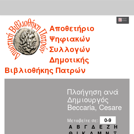
Skip
Αποθετήριο
navigation
Ψηφιακών
Συλλογών
Δημοτικής
Βιβλιοθήκης Πατρών
Πλοήγηση ανά
Δημιουργός
Beccaria, Cesare
0-9
Μεταβείτε σε:
Α
Β
Γ
Δ
Ε
Ζ
Η
Θ
Ι
Κ
Λ
Μ
Ν
Ξ