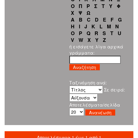
Ο
Π
Ρ
Σ
Τ
Υ
Φ
Χ
Ψ
Ω
A
B
C
D
E
F
G
H
I
J
K
L
M
N
O
P
Q
R
S
T
U
V
W
X
Y
Z
ή εισάγετε λίγα αρχικά
γράμματα:
Ταξινόμηση ανά:
Σε σειρά:
Αποτελέσματα/σελίδα
Αποτελέσματα 1 έως 1 από 1