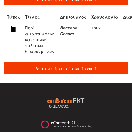
Τύπος
Τίτλος
Δημιουργός
Χρονολογία
Δια
Περί
Beccaria,
1802
αμαρτημάτων
Cesare
και ποινών,
πολιτικώς
θεωρούμενων
Αποτελέσματα 1 έως 1 από 1