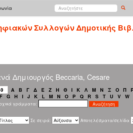
νωνία
ηφιακών Συλλογών Δημοτικής Βιβ
νά Δημιουργός Beccaria, Cesare
-9
Α
Β
Γ
Δ
Ε
Ζ
Η
Θ
Ι
Κ
Λ
Μ
Ν
Ξ
Ο
Π
F
G
H
I
J
K
L
M
N
O
P
Q
R
S
T
U
V
W
αρχικά γράμματα:
Σε σειρά:
Αποτελέσματα/σελίδα