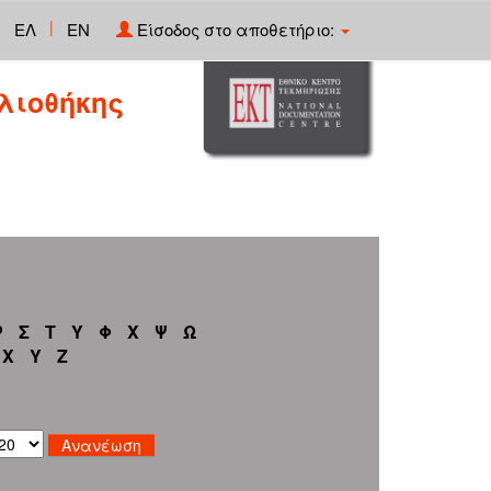
|
ΕΛ
EN
Είσοδος στο αποθετήριο:
λιοθήκης
Ρ
Σ
Τ
Υ
Φ
Χ
Ψ
Ω
X
Y
Z