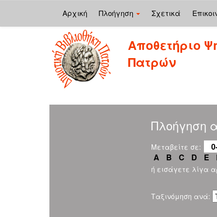
Αρχική
Πλοήγηση
Σχετικά
Επικοι
Skip
Αποθετήριο Ψ
navigation
Πατρών
Πλοήγηση α
0
Μεταβείτε σε:
A
B
C
D
E
ή εισάγετε λίγα 
Ταξινόμηση ανά: